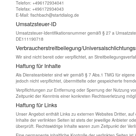
Telefon: +496172934041
Telefax: +496172934043
E-Mail: fischbach@startdialog.de
Umsatzsteuer-ID
Umsatzsteuer-Identifikationsnummer gemäß § 27 a Umsatzste
DE111190718
Verbraucher­streit­beilegung/Universal­schlichtungs­
Wir sind nicht bereit oder verpflichtet, an Streitbeilegungsver
Haftung für Inhalte
Als Diensteanbieter sind wir gemäß § 7 Abs.1 TMG für eigene 
jedoch nicht verpflichtet, übermittelte oder gespeicherte fre
Verpflichtungen zur Entfernung oder Sperrung der Nutzung von
Zeitpunkt der Kenntnis einer konkreten Rechtsverletzung mög
Haftung für Links
Unser Angebot enthält Links zu externen Websites Dritter, au
Inhalte der verlinkten Seiten ist stets der jeweilige Anbieter 
überprüft. Rechtswidrige Inhalte waren zum Zeitpunkt der Verl
Eine permanente inhaltliche Kontrolle der verlinkten Seiten 