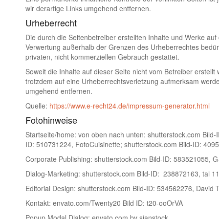
wir derartige Links umgehend entfernen.
Urheberrecht
Die durch die Seitenbetreiber erstellten Inhalte und Werke auf
Verwertung außerhalb der Grenzen des Urheberrechtes bedürfen
privaten, nicht kommerziellen Gebrauch gestattet.
Soweit die Inhalte auf dieser Seite nicht vom Betreiber erstel
trotzdem auf eine Urheberrechtsverletzung aufmerksam werden
umgehend entfernen.
Quelle:
https://www.e-recht24.de/impressum-generator.html
Fotohinweise
Startseite/home: von oben nach unten: shutterstock.com Bild-
ID: 510731224, FotoCuisinette; shutterstock.com Bild-ID: 40
Corporate Publishing: shutterstock.com Bild-ID: 583521055, G
Dialog-Marketing: shutterstock.com Bild-ID: 238872163, tai 11
Editorial Design: shutterstock.com Bild-ID: 534562276, David 
Kontakt: envato.com/Twenty20 Bild ID:
t20-ooOrVA
Popup Modal Dialog: envato.com by sianstock