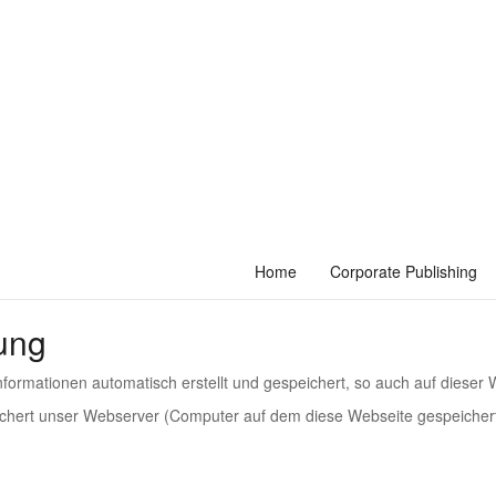
-311186559) verfasst, um Ihnen gemäß der Vorgaben der
Datenschutz
che Entscheidungsmöglichkeiten Sie als Besucher dieser Webseite hab
 sehr technisch klingen, wir haben uns bei der Erstellung jedoch bemüh
Home
Corporate Publishing
ung
rmationen automatisch erstellt und gespeichert, so auch auf dieser 
chert unser Webserver (Computer auf dem diese Webseite gespeichert 