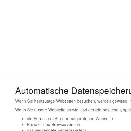
Datenschutzerklärung
Datenschutz
Wir haben diese Datenschutzerklärung (Fassung 16.06.2020
Informationen wir sammeln, wie wir Daten verwenden und wel
Leider liegt es in der Natur der Sache, dass diese Erklärungen
beschreiben.
Automatische Datenspeicher
Wenn Sie heutzutage Webseiten besuchen, werden gewisse Info
Wenn Sie unsere Webseite so wie jetzt gerade besuchen, spei
die Adresse (URL) der aufgerufenen Webseite
Browser und Browserversion
das verwendete Betriebssystem