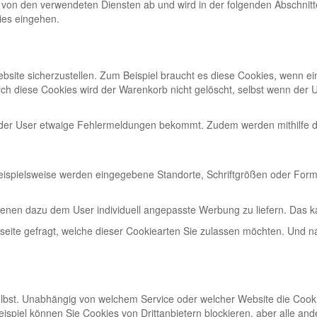
von den verwendeten Diensten ab und wird in der folgenden Abschnitte
ies eingehen.
site sicherzustellen. Zum Beispiel braucht es diese Cookies, wenn ei
rch diese Cookies wird der Warenkorb nicht gelöscht, selbst wenn der U
der User etwaige Fehlermeldungen bekommt. Zudem werden mithilfe di
Beispielsweise werden eingegebene Standorte, Schriftgrößen oder Form
nen dazu dem User individuell angepasste Werbung zu liefern. Das kan
eite gefragt, welche dieser Cookiearten Sie zulassen möchten. Und na
elbst. Unabhängig von welchem Service oder welcher Website die Cook
eispiel können Sie Cookies von Drittanbietern blockieren, aber alle an