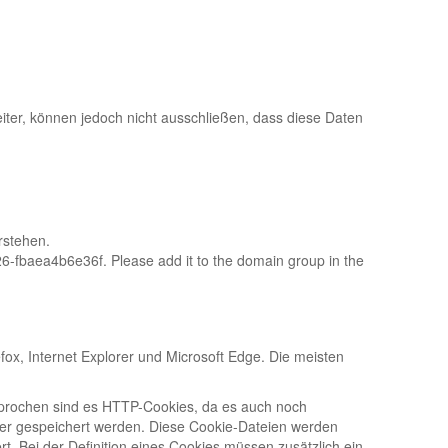
ter, können jedoch nicht ausschließen, dass diese Daten
rstehen.
-fbaea4b6e36f. Please add it to the domain group in the
ox, Internet Explorer und Microsoft Edge. Die meisten
esprochen sind es HTTP-Cookies, da es auch noch
ter gespeichert werden. Diese Cookie-Dateien werden
. Bei der Definition eines Cookies müssen zusätzlich ein