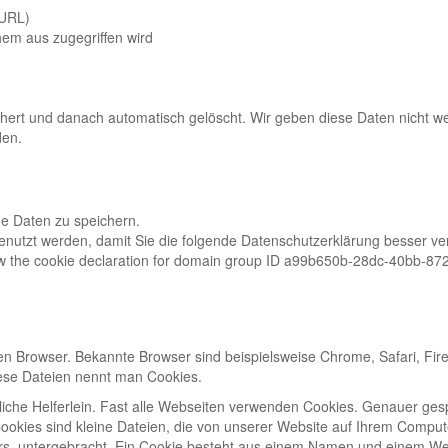
 URL)
em aus zugegriffen wird
ert und danach automatisch gelöscht. Wir geben diese Daten nicht wei
den.
e Daten zu speichern.
enutzt werden, damit Sie die folgende Datenschutzerklärung besser ve
the cookie declaration for domain group ID a99b650b-28dc-40bb-8726
n Browser. Bekannte Browser sind beispielsweise Chrome, Safari, Firef
iese Dateien nennt man Cookies.
tzliche Helferlein. Fast alle Webseiten verwenden Cookies. Genauer g
okies sind kleine Dateien, die von unserer Website auf Ihrem Compu
s, untergebracht. Ein Cookie besteht aus einem Namen und einem Wert