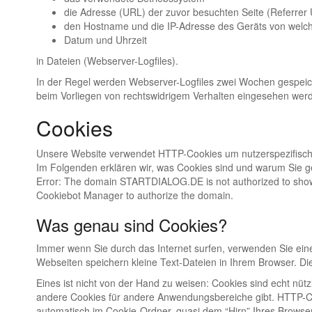
die Adresse (URL) der zuvor besuchten Seite (Referrer
den Hostname und die IP-Adresse des Geräts von welch
Datum und Uhrzeit
in Dateien (Webserver-Logfiles).
In der Regel werden Webserver-Logfiles zwei Wochen gespeich
beim Vorliegen von rechtswidrigem Verhalten eingesehen wer
Cookies
Unsere Website verwendet HTTP-Cookies um nutzerspezifisch
Im Folgenden erklären wir, was Cookies sind und warum Sie g
Error: The domain STARTDIALOG.DE is not authorized to show 
Cookiebot Manager to authorize the domain.
Was genau sind Cookies?
Immer wenn Sie durch das Internet surfen, verwenden Sie eine
Webseiten speichern kleine Text-Dateien in Ihrem Browser. D
Eines ist nicht von der Hand zu weisen: Cookies sind echt nü
andere Cookies für andere Anwendungsbereiche gibt. HTTP-Co
automatisch im Cookie-Ordner, quasi dem “Hirn” Ihres Browser