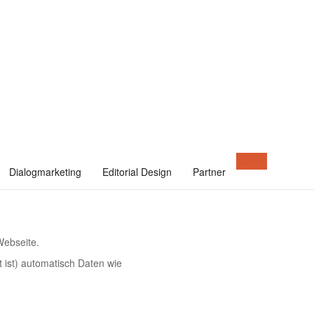
-Grundverordnung (EU) 2016/679
zu erklären, welche
en.
Dialog
t die wichtigsten Dinge so einfach und klar wie möglich zu
Dialogmarketing
Editorial Design
Partner
Webseite.
ist) automatisch Daten wie