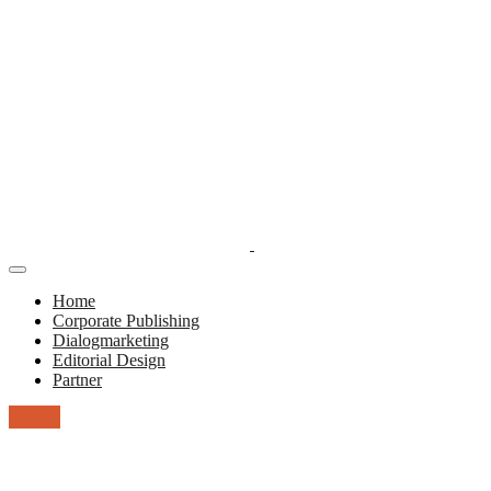
Toggle
Navigation
Home
Corporate Publishing
Dialogmarketing
Editorial Design
Partner
Dialog